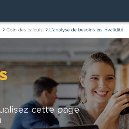
Coin des calculs
L’analyse de besoins en invalidité
s
ualisez cette page
u