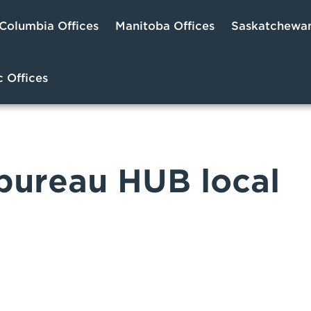
 Columbia Offices
Manitoba Offices
Saskatchewan
 Offices
bureau HUB local