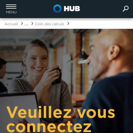
MENU
...
Accueil
Coin des calculs
Veuillez vous
connectez