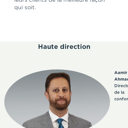
qui soit.
Haute direction
Aamir
Ahma
Direct
de la
confo