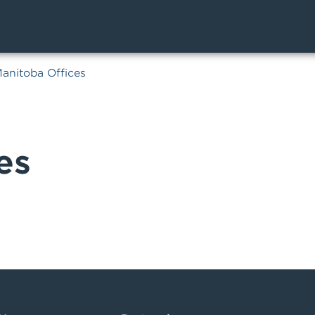
anitoba Offices
es