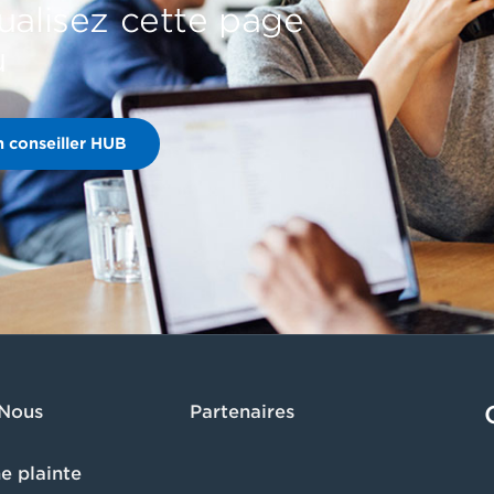
ualisez cette page
u
n conseiller HUB
 Nous
Partenaires
e plainte