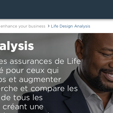
 enhance your business
Life Design Analysis
alysis
des assurances de Life
é pour ceux qui
ps et augmenter
erche et compare les
 de tous les
, créant une